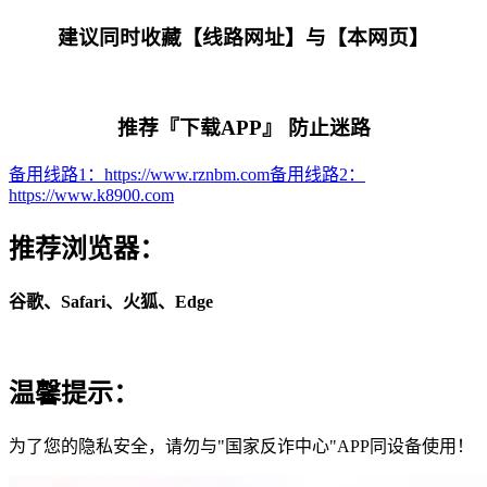
建议同时收藏【线路网址】与【本网页】
推荐『下载APP』 防止迷路
备用线路
1
：
https://www.rznbm.com
备用线路
2
：
https://www.k8900.com
推荐浏览器：
谷歌、Safari、火狐、Edge
温馨提示：
为了您的隐私安全，请勿与"国家反诈中心"APP同设备使用！