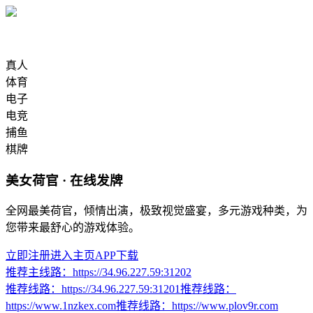
真人
体育
电子
电竞
捕鱼
棋牌
美女荷官 · 在线发牌
全网最美荷官，倾情出演，极致视觉盛宴，多元游戏种类，为
您带来最舒心的游戏体验。
立即注册
进入主页
APP下载
推荐主线路：
https://34.96.227.59:31202
推荐线路：
https://34.96.227.59:31201
推荐线路：
https://www.1nzkex.com
推荐线路：
https://www.plov9r.com