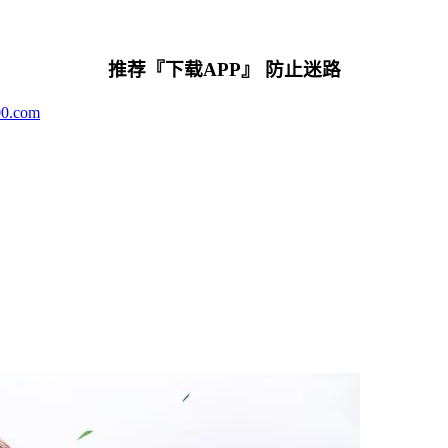
推荐『下载APP』 防止迷路
00.com