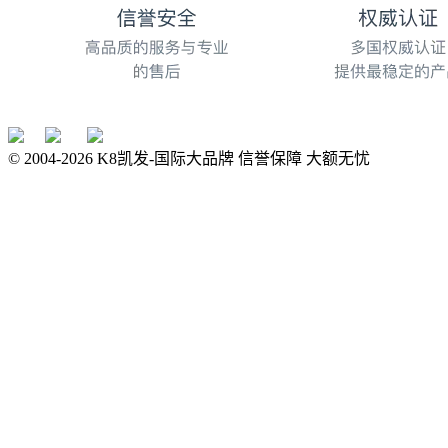
© 2004-
2026
K8凯发-国际大品牌 信誉保障 大额无忧