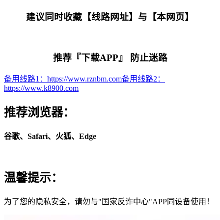
建议同时收藏【线路网址】与【本网页】
推荐『下载APP』 防止迷路
备用线路
1
：
https://www.rznbm.com
备用线路
2
：
https://www.k8900.com
推荐浏览器：
谷歌、Safari、火狐、Edge
温馨提示：
为了您的隐私安全，请勿与"国家反诈中心"APP同设备使用！