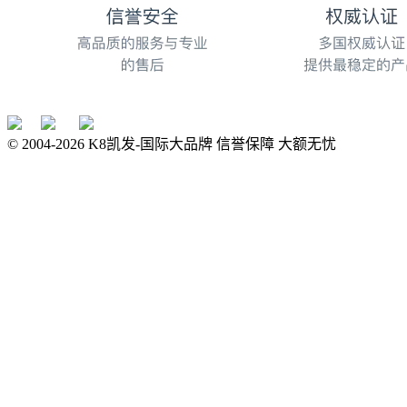
© 2004-
2026
K8凯发-国际大品牌 信誉保障 大额无忧