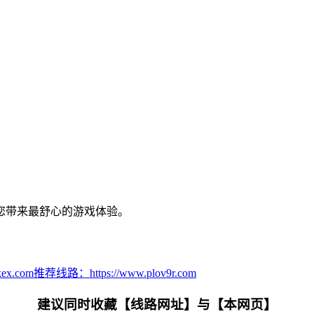
您带来最舒心的游戏体验。
kex.com
推荐线路：
https://www.plov9r.com
建议同时收藏【线路网址】与【本网页】