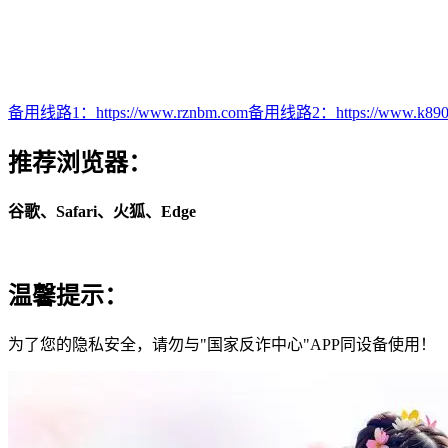
备用线路
1
：
https://www.rznbm.com
备用线路
2
：
https://www.k89
推荐浏览器：
谷歌、Safari、火狐、Edge
温馨提示：
为了您的隐私安全，请勿与"国家反诈中心"APP同设备使用！