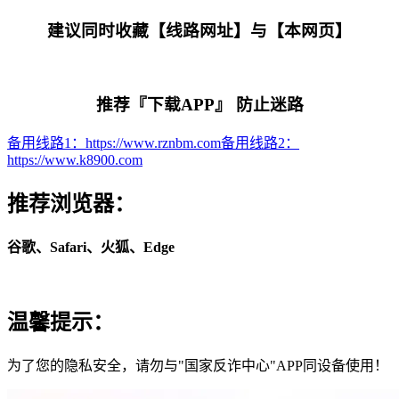
建议同时收藏【线路网址】与【本网页】
推荐『下载APP』 防止迷路
备用线路
1
：
https://www.rznbm.com
备用线路
2
：
https://www.k8900.com
推荐浏览器：
谷歌、Safari、火狐、Edge
温馨提示：
为了您的隐私安全，请勿与"国家反诈中心"APP同设备使用！