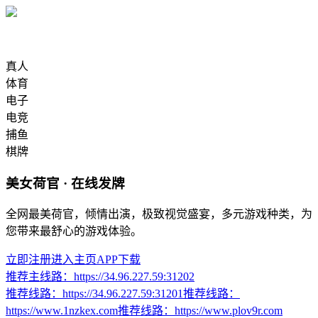
真人
体育
电子
电竞
捕鱼
棋牌
美女荷官 · 在线发牌
全网最美荷官，倾情出演，极致视觉盛宴，多元游戏种类，为
您带来最舒心的游戏体验。
立即注册
进入主页
APP下载
推荐主线路：
https://34.96.227.59:31202
推荐线路：
https://34.96.227.59:31201
推荐线路：
https://www.1nzkex.com
推荐线路：
https://www.plov9r.com