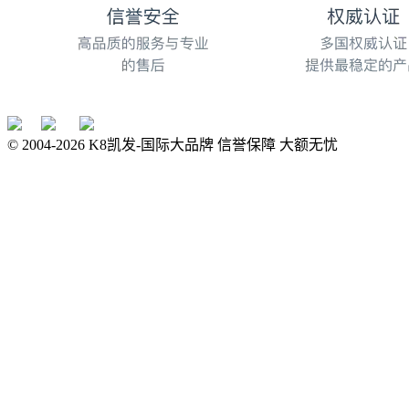
© 2004-
2026
K8凯发-国际大品牌 信誉保障 大额无忧