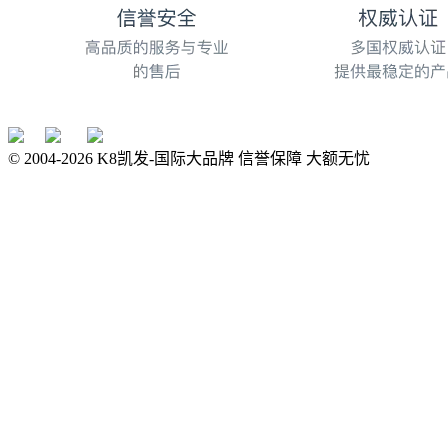
© 2004-
2026
K8凯发-国际大品牌 信誉保障 大额无忧