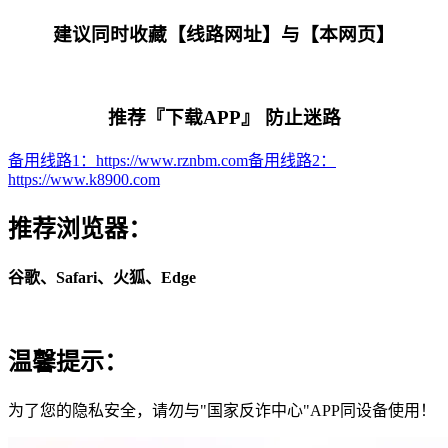
建议同时收藏【线路网址】与【本网页】
推荐『下载APP』 防止迷路
备用线路
1
：
https://www.rznbm.com
备用线路
2
：
https://www.k8900.com
推荐浏览器：
谷歌、Safari、火狐、Edge
温馨提示：
为了您的隐私安全，请勿与"国家反诈中心"APP同设备使用！