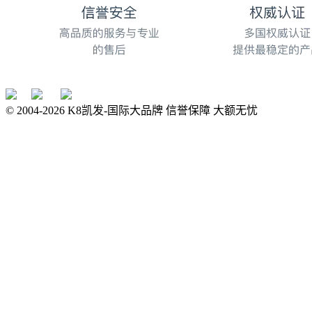
© 2004-
2026
K8凯发-国际大品牌 信誉保障 大额无忧