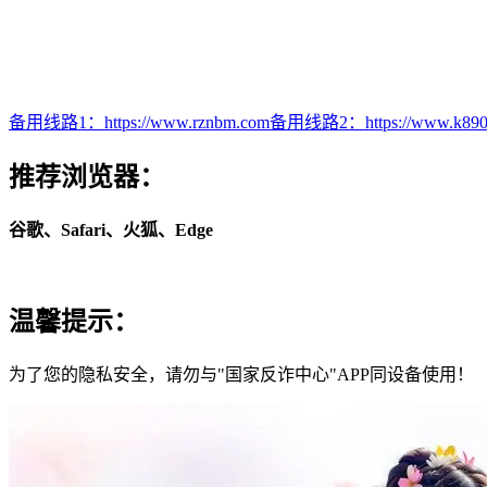
备用线路
1
：
https://www.rznbm.com
备用线路
2
：
https://www.k89
推荐浏览器：
谷歌、Safari、火狐、Edge
温馨提示：
为了您的隐私安全，请勿与"国家反诈中心"APP同设备使用！