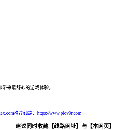
您带来最舒心的游戏体验。
kex.com
推荐线路：
https://www.plov9r.com
建议同时收藏【线路网址】与【本网页】