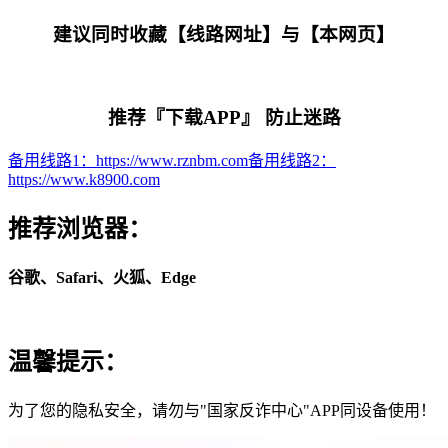
建议同时收藏【线路网址】与【本网页】
推荐『下载APP』 防止迷路
备用线路
1
：
https://www.rznbm.com
备用线路
2
：
https://www.k8900.com
推荐浏览器：
谷歌、Safari、火狐、Edge
温馨提示：
为了您的隐私安全，请勿与"国家反诈中心"APP同设备使用！