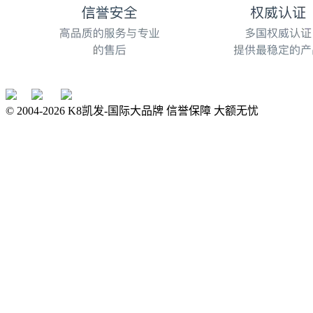
© 2004-
2026
K8凯发-国际大品牌 信誉保障 大额无忧