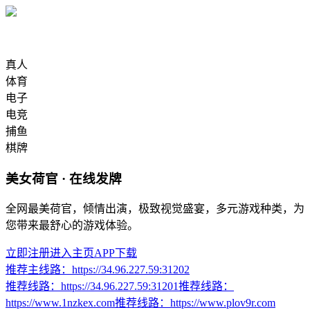
真人
体育
电子
电竞
捕鱼
棋牌
美女荷官 · 在线发牌
全网最美荷官，倾情出演，极致视觉盛宴，多元游戏种类，为
您带来最舒心的游戏体验。
立即注册
进入主页
APP下载
推荐主线路：
https://34.96.227.59:31202
推荐线路：
https://34.96.227.59:31201
推荐线路：
https://www.1nzkex.com
推荐线路：
https://www.plov9r.com