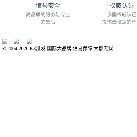
© 2004-
2026
K8凯发-国际大品牌 信誉保障 大额无忧