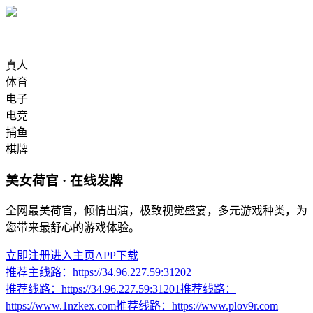
真人
体育
电子
电竞
捕鱼
棋牌
美女荷官 · 在线发牌
全网最美荷官，倾情出演，极致视觉盛宴，多元游戏种类，为
您带来最舒心的游戏体验。
立即注册
进入主页
APP下载
推荐主线路：
https://34.96.227.59:31202
推荐线路：
https://34.96.227.59:31201
推荐线路：
https://www.1nzkex.com
推荐线路：
https://www.plov9r.com