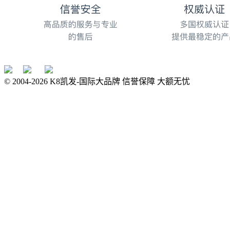
© 2004-
2026
K8凯发-国际大品牌 信誉保障 大额无忧