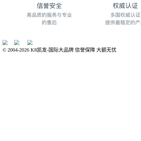
© 2004-
2026
K8凯发-国际大品牌 信誉保障 大额无忧