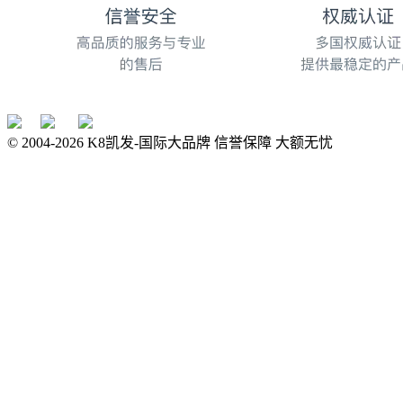
© 2004-
2026
K8凯发-国际大品牌 信誉保障 大额无忧