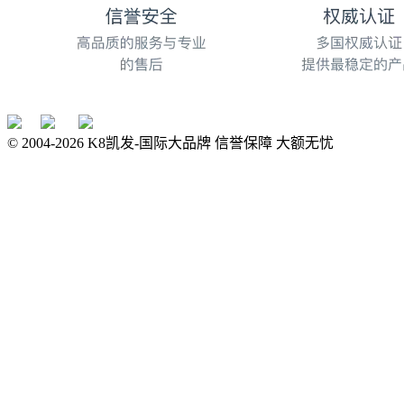
© 2004-
2026
K8凯发-国际大品牌 信誉保障 大额无忧