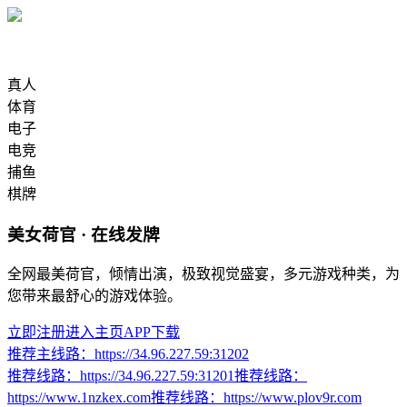
真人
体育
电子
电竞
捕鱼
棋牌
美女荷官 · 在线发牌
全网最美荷官，倾情出演，极致视觉盛宴，多元游戏种类，为
您带来最舒心的游戏体验。
立即注册
进入主页
APP下载
推荐主线路：
https://34.96.227.59:31202
推荐线路：
https://34.96.227.59:31201
推荐线路：
https://www.1nzkex.com
推荐线路：
https://www.plov9r.com