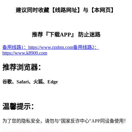
建议同时收藏【线路网址】与【本网页】
推荐『下载APP』 防止迷路
备用线路
1
：
https://www.rznbm.com
备用线路
2
：
https://www.k8900.com
推荐浏览器：
谷歌、Safari、火狐、Edge
温馨提示：
为了您的隐私安全，请勿与"国家反诈中心"APP同设备使用！